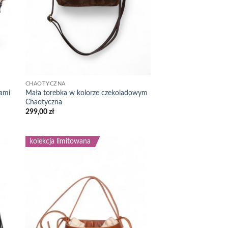
CHAOTYCZNA
Mała torebka w kolorze czekoladowym
ami
Chaotyczna
299,00
zł
kolekcja limitowana
 to
Add to
list
wishlist