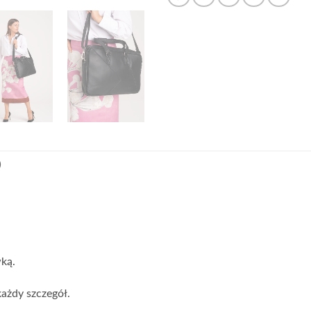
)
ką.
ażdy szczegół.