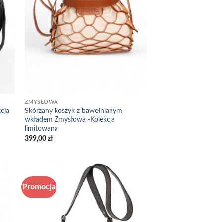
ZMYSŁOWA
cja
Skórzany koszyk z bawełnianym
wkładem Zmysłowa -Kolekcja
limitowana
399,00
zł
Promocja
 to
Add to
list
wishlist