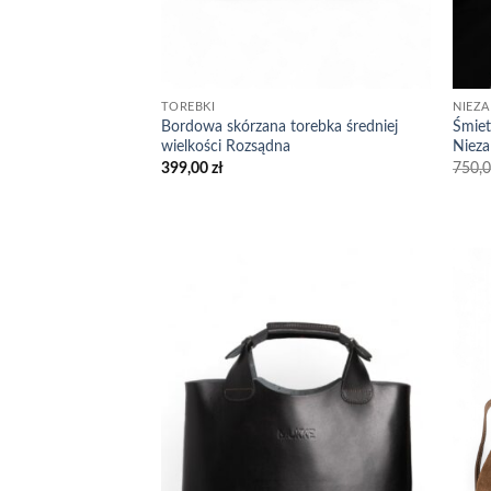
TOREBKI
NIEZ
Bordowa skórzana torebka średniej
Śmiet
wielkości Rozsądna
Nieza
399,00
zł
750,
Add to
wishlist