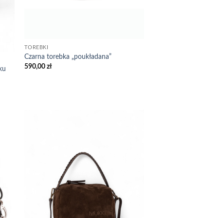
TOREBKI
Czarna torebka „poukładana”
590,00
zł
ku
 to
Add to
list
wishlist