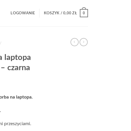
0
LOGOWANIE
KOSZYK /
0,00
ZŁ
/
a laptopa
– czarna
a
Aktualna
cena
orba na laptopa.
:
wynosi:
.
399,00 zł.
.
i przeszyciami.