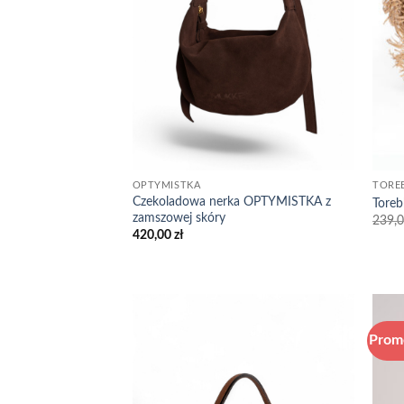
OPTYMISTKA
TORE
Czekoladowa nerka OPTYMISTKA z
Toreb
zamszowej skóry
239,
420,00
zł
Prom
Add to
wishlist