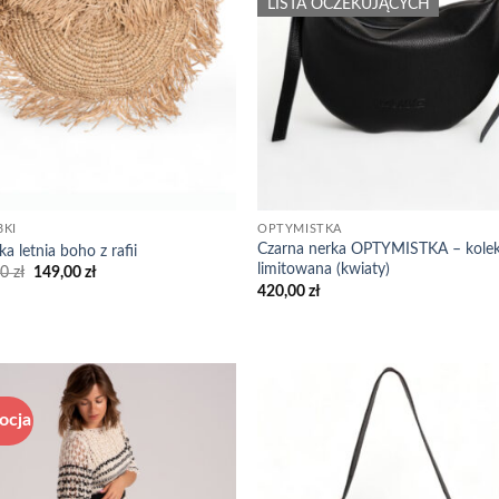
LISTA OCZEKUJĄCYCH
BKI
OPTYMISTKA
Czarna nerka OPTYMISTKA – kolek
ka letnia boho z rafii
limitowana (kwiaty)
Pierwotna
Aktualna
00
zł
149,00
zł
cena
cena
420,00
zł
wynosiła:
wynosi:
239,00 zł.
149,00 zł.
ocja
Add to
Add
wishlist
wish