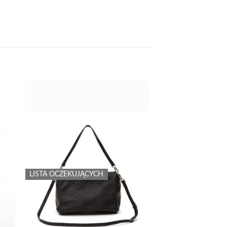
 to
Add to
list
wishlist
LISTA OCZEKUJĄCYCH