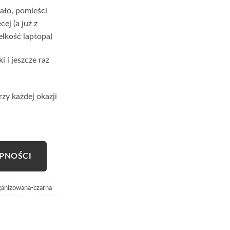
ało, pomieści
ej (a już z
lkość laptopa)
 i jeszcze raz
zy każdej okazji
PNOŚCI
ganizowana-czarna