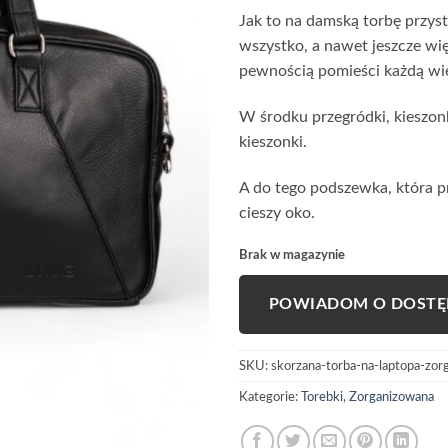
Jak to na damską torbę przyst
wszystko, a nawet jeszcze więc
pewnością pomieści każdą wie
W środku przegródki, kieszonki
kieszonki.
A do tego podszewka, która pr
cieszy oko.
Brak w magazynie
POWIADOM O DOSTĘ
SKU:
skorzana-torba-na-laptopa-zor
Kategorie:
Torebki
,
Zorganizowana