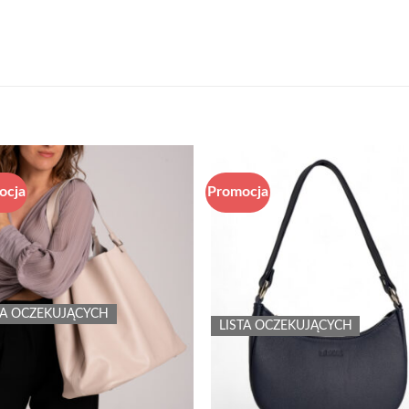
ocja
Promocja
Add to
Add
wishlist
wish
TA OCZEKUJĄCYCH
LISTA OCZEKUJĄCYCH