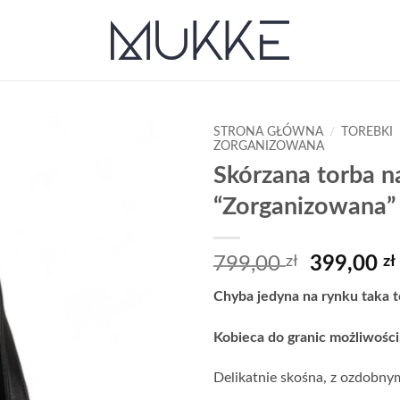
STRONA GŁÓWNA
/
TOREBKI
ZORGANIZOWANA
Skórzana torba n
Add to
wishlist
“Zorganizowana” 
Pierwotn
799,00
zł
399,00
zł
cena
Chyba jedyna na rynku taka t
wynosiła
799,00 zł
Kobieca do granic możliwości
Delikatnie skośna, z ozdobnym