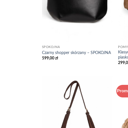
POMY
SPOKOJNA
Klasy
Czarny shopper skórzany – SPOKOJNA
pias
599,00
zł
299,
Prom
Add to
wishlist