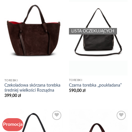
Add to
Add to
wishlist
wishlist
LISTA OCZEKUJĄCYCH
TOREBKI
TOREBKI
Czarna torebka „poukładana”
Czekoladowa skórzana torebka
średniej wielkości Rozsądna
590,00
zł
399,00
zł
Promocja
Add to
Add to
wishlist
wishlist