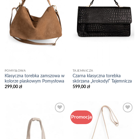
POMYSŁOWA
TAJEMNICZA
Klasyczna torebka zamszowa w
Czarna klasyczna torebka
kolorze piaskowym Pomysłowa
skórzana „krokodyl” Tajemnicza
299,00
zł
599,00
zł
Promocja
Add to
Add to
wishlist
wishlist