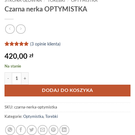
STRONA GŁÓWNA
/
TOREBKI
/
OPTYMISTKA
Czarna nerka OPTYMISTKA
(
3
opinie klienta)
Oceniony
3
5
420,00
zł
na 5 na
podstawie
ocen
Na stanie
klientów
ilość Czarna nerka OPTYMISTKA
DODAJ DO KOSZYKA
SKU:
czarna-nerka-optymistka
Kategorie:
Optymistka
,
Torebki