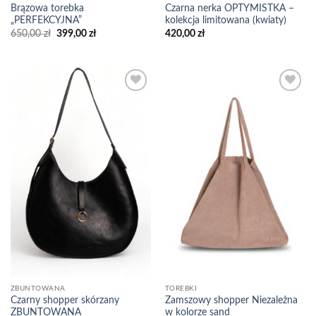
Brązowa torebka
Czarna nerka OPTYMISTKA –
„PERFEKCYJNA”
kolekcja limitowana (kwiaty)
Pierwotna
Aktualna
650,00
zł
399,00
zł
420,00
zł
cena
cena
wynosiła:
wynosi:
650,00 zł.
399,00 zł.
Add to
Add to
wishlist
wishlist
ZBUNTOWANA
TOREBKI
Czarny shopper skórzany
Zamszowy shopper Niezależna
ZBUNTOWANA
w kolorze sand