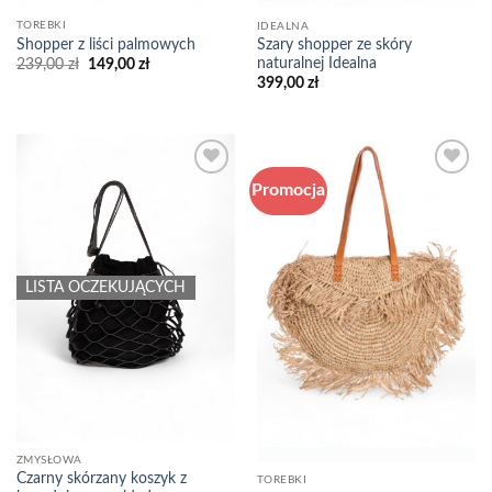
TOREBKI
IDEALNA
Shopper z liści palmowych
Szary shopper ze skóry
naturalnej Idealna
Pierwotna
Aktualna
239,00
zł
149,00
zł
cena
cena
399,00
zł
wynosiła:
wynosi:
239,00 zł.
149,00 zł.
Promocja
Add to
Add to
wishlist
wishlist
LISTA OCZEKUJĄCYCH
ZMYSŁOWA
Czarny skórzany koszyk z
TOREBKI