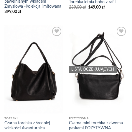
bawełnianym wkładem
Torebka letnia boho z rafii
Zmysłowa -Kolekcja limitowana
Pierwotna
Aktualna
239,00
zł
149,00
zł
cena
cena
399,00
zł
wynosiła:
wynosi:
239,00 zł.
149,00 zł.
Add to
Add to
wishlist
wishlist
LISTA OCZEKUJĄCYCH
TOREBKI
POZYTYWNA
Czarna torebka z średniej
Czarna mini torebka z dwoma
wielkości Awanturnica
paskami POZYTYWNA