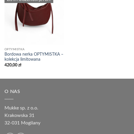
OPTYMISTKA
Bordowa nerka OPTYMISTKA –
kolekcja limitowana
420,00
zł
O NAS
Mukke sp. z o.o.
Krakowska 31
32-031 Mogilany