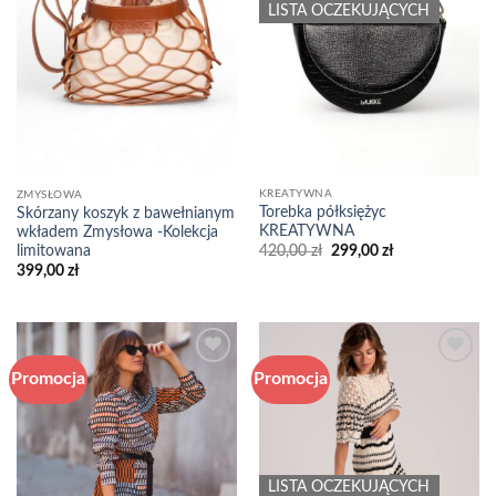
LISTA OCZEKUJĄCYCH
KREATYWNA
ZMYSŁOWA
Torebka półksiężyc
Skórzany koszyk z bawełnianym
KREATYWNA
wkładem Zmysłowa -Kolekcja
Pierwotna
Aktualna
limitowana
420,00
zł
299,00
zł
cena
cena
399,00
zł
wynosiła:
wynosi:
420,00 zł.
299,00 zł.
Promocja
Promocja
Add to
Add to
wishlist
wishlist
LISTA OCZEKUJĄCYCH