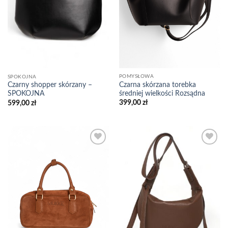
POMYSŁOWA
SPOKOJNA
Czarna skórzana torebka
Czarny shopper skórzany –
średniej wielkości Rozsądna
SPOKOJNA
399,00
zł
599,00
zł
Add to
Add to
wishlist
wishlist