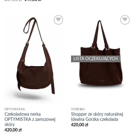
wynosiła:
wynosi:
cena
cena
399,00 zł.
199,00 zł.
wynosiła:
wynosi:
287,00 zł.
149,00 zł.
Add to
Add to
wishlist
wishlist
LISTA OCZEKUJĄCYCH
OPTYMISTKA
TOREBKI
Czekoladowa nerka
Shopper ze skóry naturalnej
OPTYMISTKA z zamszowej
Idealna Gorzka czekolada
skóry
420,00
zł
420,00
zł