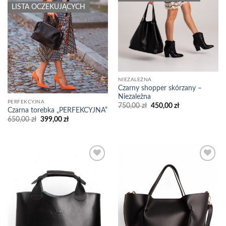
LISTA OCZEKUJĄCYCH
NIEZALEŻNA
Czarny shopper skórzany –
Niezależna
PERFEKCYJNA
Pierwotna
Aktualna
750,00
zł
450,00
zł
Czarna torebka „PERFEKCYJNA”
cena
cena
wynosiła:
wynosi:
Pierwotna
Aktualna
650,00
zł
399,00
zł
750,00 zł.
450,00 zł.
cena
cena
wynosiła:
wynosi:
650,00 zł.
399,00 zł.
Add to
Add to
wishlist
wishlist