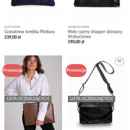
PLOTKARA
WYBUCHOWA
Mały czarny shopper skórzany
Granatowa torebka Plotkara
Wybuchowa
239,00
zł
590,00
zł
Promocja
Promocja
Add to
Add to
wishlist
wishlist
LISTA OCZEKUJĄCYCH
LISTA OCZEKUJĄCYCH