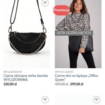
Promocja
Add to
Add to
wishlist
wishlist
LISTA OCZEKUJĄCYCH
WYLUZOWANA
OFFICE QUEEN
Czarna skórzana nerka damska
Czarne etui na laptopa „Office
WYLUZOWANA
Queen”
Pierwotna
Aktualna
320,00
zł
499,00
zł
299,00
zł
cena
cena
wynosiła:
wynosi:
499,00 zł.
299,00 zł.