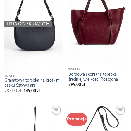
LISTA OCZEKUJĄCYCH
TOREBKI
Bordowa skórzana torebka
TOREBKI
średniej wielkości Rozsądna
Granatowa torebka na krótkim
399,00
zł
pasku Sztywniara
Pierwotna
Aktualna
287,00
zł
149,00
zł
cena
cena
wynosiła:
wynosi:
287,00 zł.
149,00 zł.
Promocja
Add to
Add to
wishlist
wishlist