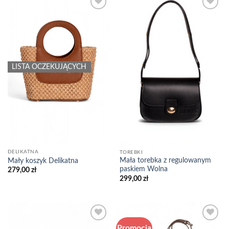
Add to
Add to
wishlist
wishlist
LISTA OCZEKUJĄCYCH
DELIKATNA
TOREBKI
Mała torebka z regulowanym
Mały koszyk Delikatna
paskiem Wolna
279,00
zł
299,00
zł
Promocja
Add to
Add to