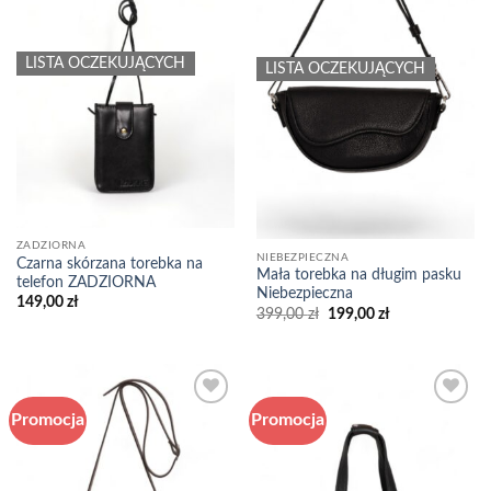
LISTA OCZEKUJĄCYCH
LISTA OCZEKUJĄCYCH
ZADZIORNA
NIEBEZPIECZNA
Czarna skórzana torebka na
Mała torebka na długim pasku
telefon ZADZIORNA
Niebezpieczna
149,00
zł
Pierwotna
Aktualna
399,00
zł
199,00
zł
cena
cena
wynosiła:
wynosi:
399,00 zł.
199,00 zł.
Promocja
Promocja
Add to
Add to
wishlist
wishlist