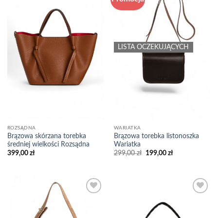
wishlist
wishlist
LISTA OCZEKUJĄCYCH
ROZSĄDNA
WARIATKA
Brązowa skórzana torebka
Brązowa torebka listonoszka
średniej wielkości Rozsądna
Wariatka
Pierwotna
Aktualna
399,00
zł
299,00
zł
199,00
zł
cena
cena
wynosiła:
wynosi:
299,00 zł.
199,00 zł.
Add to
Add to
wishlist
wishlist