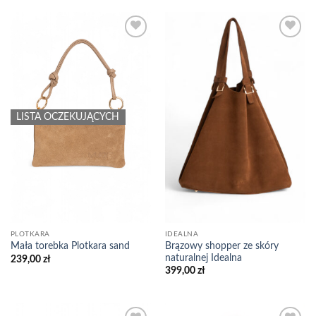
Add to
Add to
wishlist
wishlist
LISTA OCZEKUJĄCYCH
PLOTKARA
IDEALNA
Brązowy shopper ze skóry
Mała torebka Plotkara sand
naturalnej Idealna
239,00
zł
399,00
zł