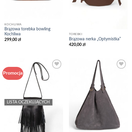
KOCHLIWA
Brązowa torebka bowling
Kochliwa
TOREBKI
Brązowa nerka „Optymistka”
299,00
zł
420,00
zł
Promocja
Add to
Add to
wishlist
wishlist
LISTA OCZEKUJĄCYCH