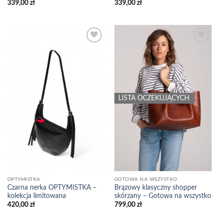
339,00
zł
339,00
zł
Add to
Add to
wishlist
wishlist
LISTA OCZEKUJĄCYCH
OPTYMISTKA
GOTOWA NA WSZYSTKO
Czarna nerka OPTYMISTKA –
Brązowy klasyczny shopper
kolekcja limitowana
skórzany – Gotowa na wszystko
420,00
zł
799,00
zł