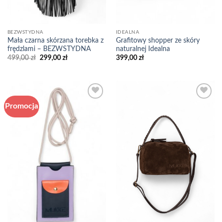
BEZWSTYDNA
IDEALNA
Mała czarna skórzana torebka z
Grafitowy shopper ze skóry
frędzlami – BEZWSTYDNA
naturalnej Idealna
Pierwotna
Aktualna
499,00
zł
299,00
zł
399,00
zł
cena
cena
wynosiła:
wynosi:
499,00 zł.
299,00 zł.
Promocja
Add to
Add to
wishlist
wishlist