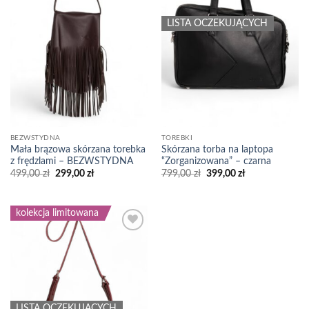
LISTA OCZEKUJĄCYCH
BEZWSTYDNA
TOREBKI
Mała brązowa skórzana torebka
Skórzana torba na laptopa
z frędzlami – BEZWSTYDNA
“Zorganizowana” – czarna
Pierwotna
Aktualna
Pierwotna
Aktualna
499,00
zł
299,00
zł
799,00
zł
399,00
zł
cena
cena
cena
cena
wynosiła:
wynosi:
wynosiła:
wynosi:
499,00 zł.
299,00 zł.
799,00 zł.
399,00 zł.
kolekcja limitowana
Add to
wishlist
LISTA OCZEKUJĄCYCH