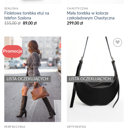
CHAOTYCZNA
SZALONA
Mała torebka w kolorze
Fioletowa torebka etui na
czekoladowym Chaotyczna
telefon Szalona
Pierwotna
Aktualna
299,00
zł
155,00
zł
89,00
zł
cena
cena
wynosiła:
wynosi:
155,00 zł.
89,00 zł.
Promocja
Add to
Add to
wishlist
wishlist
LISTA OCZEKUJĄCYCH
LISTA OCZEKUJĄCYCH
PERFEKCYJNA
OPTYMISTKA