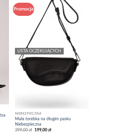
Promocja
 to
Add to
list
wishlist
LISTA OCZEKUJĄCYCH
NIEBEZPIECZNA
żna
Mała torebka na długim pasku
Niebezpieczna
Pierwotna
Aktualna
399,00
zł
199,00
zł
cena
cena