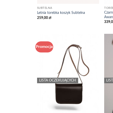
SUBTELNA
TORE
Czarn
Letnia torebka koszyk Subtelna
Awan
259,00
zł
339,
Promocja
Add to
wishlist
LISTA OCZEKUJĄCYCH
LIS