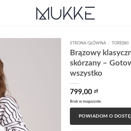
STRONA GŁÓWNA
/
TOREBKI
Brązowy klasycz
Add to
skórzany – Goto
wishlist
wszystko
799,00
zł
Brak w magazynie
POWIADOM O DOSTĘ