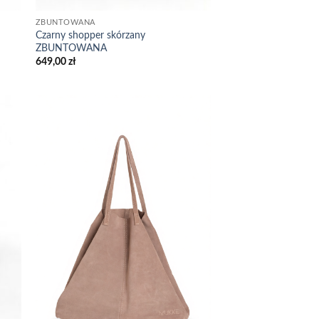
ZBUNTOWANA
Czarny shopper skórzany
ZBUNTOWANA
649,00
zł
 to
Add to
list
wishlist