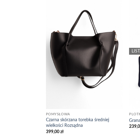
Add to
wishlist
LIS
POMYSŁOWA
PLOT
Czarna skórzana torebka średniej
Grana
wielkości Rozsądna
239,
399,00
zł