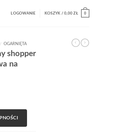
0
LOGOWANIE
KOSZYK /
0,00
ZŁ
/
OGARNIĘTA
ny shopper
wa na
PNOŚCI