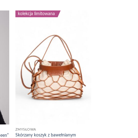
wynosiła:
wynosi:
399,00 zł.
199,00 zł.
kolekcja limitowana
 to
Add to
list
wishlist
ZMYSŁOWA
Skórzany koszyk z bawełnianym
ueen”