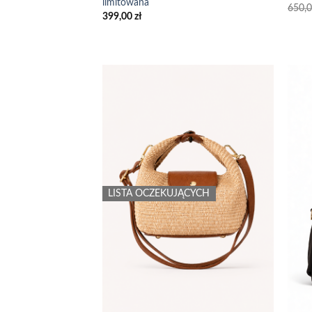
limitowana
650,
399,00
zł
Add to
wishlist
LISTA OCZEKUJĄCYCH