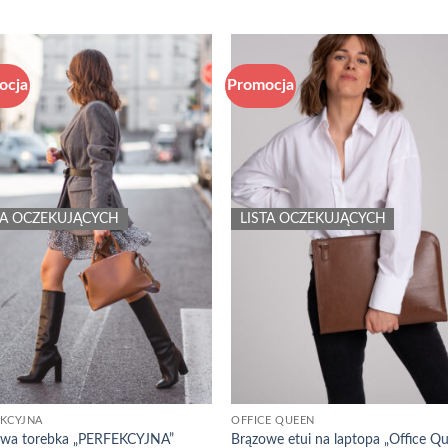
ocja
Promocja
Add to
Add
wishlist
wish
TA OCZEKUJĄCYCH
LISTA OCZEKUJĄCYCH
EKCYJNA
OFFICE QUEEN
owa torebka „PERFEKCYJNA”
Brązowe etui na laptopa „Office Q