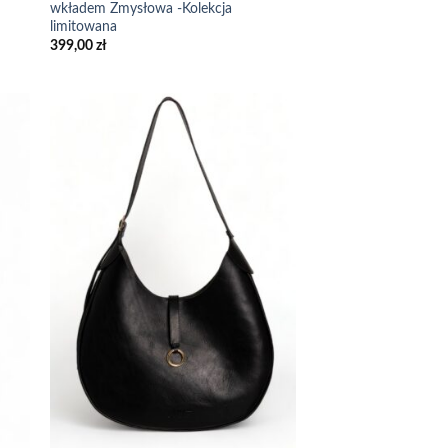
wkładem Zmysłowa -Kolekcja
limitowana
399,00
zł
 to
Add to
list
wishlist