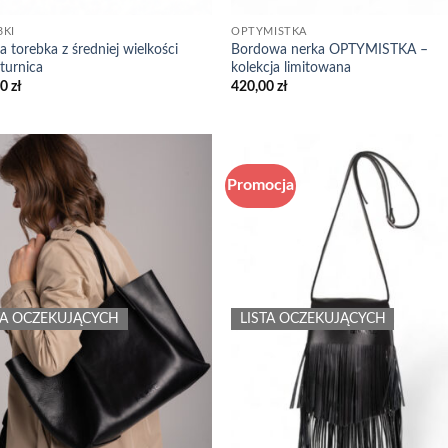
BKI
OPTYMISTKA
a torebka z średniej wielkości
Bordowa nerka OPTYMISTKA –
turnica
kolekcja limitowana
00
zł
420,00
zł
Promocja
Add to
Add
wishlist
wish
TA OCZEKUJĄCYCH
LISTA OCZEKUJĄCYCH