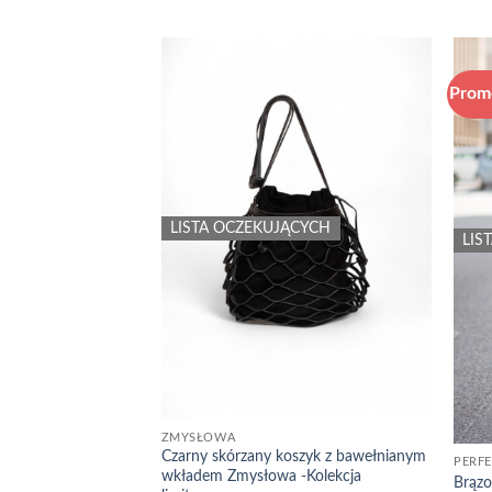
Prom
Add to
wishlist
LISTA OCZEKUJĄCYCH
LIS
ZMYSŁOWA
Czarny skórzany koszyk z bawełnianym
PERF
wkładem Zmysłowa -Kolekcja
Brąz