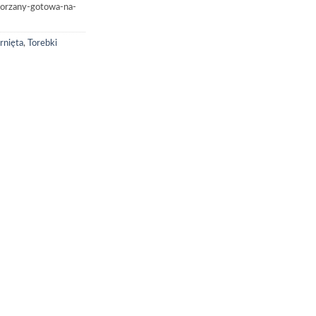
korzany-gotowa-na-
rnięta
,
Torebki