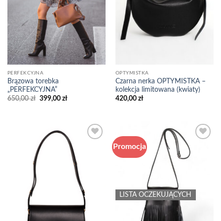
PERFEKCYJNA
OPTYMISTKA
Brązowa torebka
Czarna nerka OPTYMISTKA –
„PERFEKCYJNA”
kolekcja limitowana (kwiaty)
Pierwotna
Aktualna
650,00
zł
399,00
zł
420,00
zł
cena
cena
wynosiła:
wynosi:
650,00 zł.
399,00 zł.
Promocja
Add to
Add to
wishlist
wishlist
LISTA OCZEKUJĄCYCH