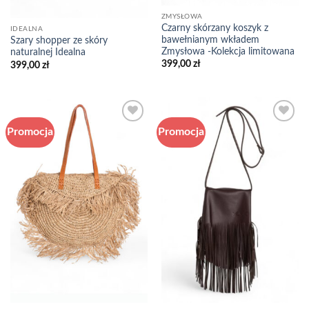
ZMYSŁOWA
Czarny skórzany koszyk z
IDEALNA
bawełnianym wkładem
Szary shopper ze skóry
Zmysłowa -Kolekcja limitowana
naturalnej Idealna
399,00
zł
399,00
zł
Promocja
Promocja
Add to
Add to
wishlist
wishlist