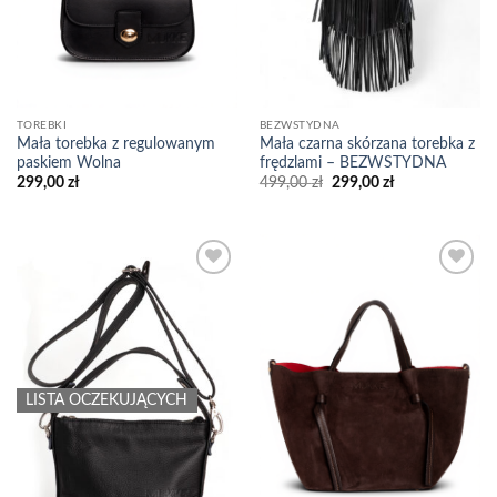
TOREBKI
BEZWSTYDNA
Mała torebka z regulowanym
Mała czarna skórzana torebka z
paskiem Wolna
frędzlami – BEZWSTYDNA
Pierwotna
Aktualna
299,00
zł
499,00
zł
299,00
zł
cena
cena
wynosiła:
wynosi:
499,00 zł.
299,00 zł.
Add to
Add to
wishlist
wishlist
LISTA OCZEKUJĄCYCH