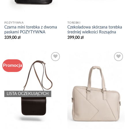
POZYTYWNA
TOREBKI
Czarna mini torebka z dwoma
Czekoladowa skórzana torebka
paskami POZYTYWNA
średniej wielkości Rozsądna
339,00
zł
399,00
zł
Promocja
Add to
Add to
wishlist
wishlist
LISTA OCZEKUJĄCYCH