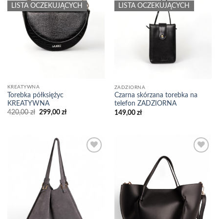
LISTA OCZEKUJĄCYCH
LISTA OCZEKUJĄCYCH
KREATYWNA
ZADZIORNA
Torebka półksiężyc
Czarna skórzana torebka na
KREATYWNA
telefon ZADZIORNA
Pierwotna
Aktualna
420,00
zł
299,00
zł
149,00
zł
cena
cena
wynosiła:
wynosi:
420,00 zł.
299,00 zł.
Add to
Add to
wishlist
wishlist