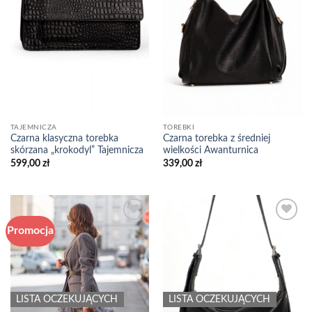
TAJEMNICZA
TOREBKI
Czarna klasyczna torebka
Czarna torebka z średniej
skórzana „krokodyl” Tajemnicza
wielkości Awanturnica
599,00
zł
339,00
zł
Promocja
Add to
Add to
wishlist
wishlist
LISTA OCZEKUJĄCYCH
LISTA OCZEKUJĄCYCH