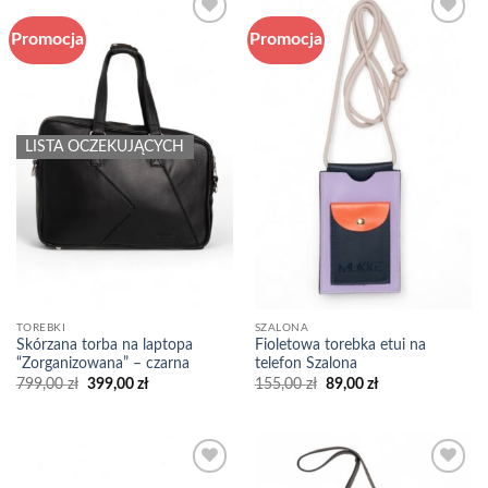
Promocja
Promocja
Add to
Add to
wishlist
wishlist
LISTA OCZEKUJĄCYCH
TOREBKI
SZALONA
Skórzana torba na laptopa
Fioletowa torebka etui na
“Zorganizowana” – czarna
telefon Szalona
Pierwotna
Aktualna
Pierwotna
Aktualna
799,00
zł
399,00
zł
155,00
zł
89,00
zł
cena
cena
cena
cena
wynosiła:
wynosi:
wynosiła:
wynosi:
799,00 zł.
399,00 zł.
155,00 zł.
89,00 zł.