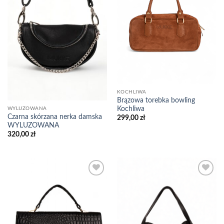
KOCHLIWA
Brązowa torebka bowling
Kochliwa
WYLUZOWANA
Czarna skórzana nerka damska
299,00
zł
WYLUZOWANA
320,00
zł
Add to
Add to
wishlist
wishlist