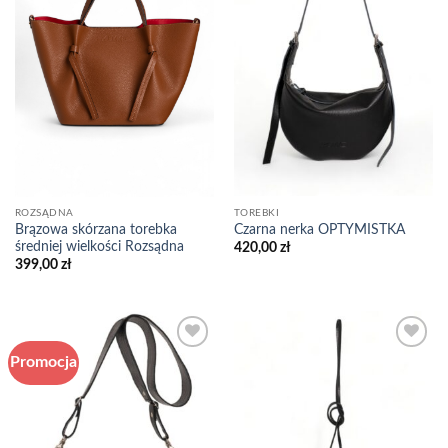
TOREBKI
ROZSĄDNA
Brązowa skórzana torebka
Czarna nerka OPTYMISTKA
średniej wielkości Rozsądna
420,00
zł
399,00
zł
Promocja
Add to
Add to
wishlist
wishlist