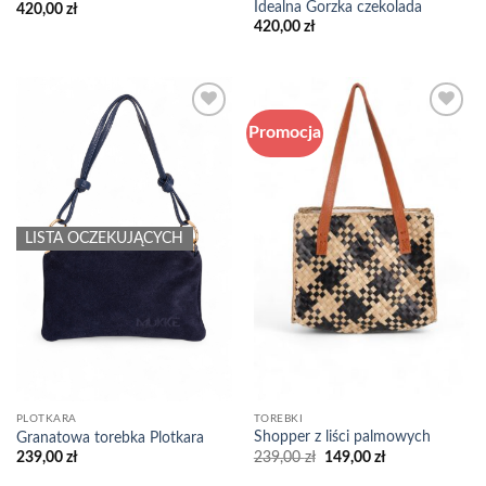
Idealna Gorzka czekolada
420,00
zł
420,00
zł
Promocja
Add to
Add to
wishlist
wishlist
LISTA OCZEKUJĄCYCH
TOREBKI
PLOTKARA
Shopper z liści palmowych
Granatowa torebka Plotkara
Pierwotna
Aktualna
239,00
zł
149,00
zł
239,00
zł
cena
cena
wynosiła:
wynosi: