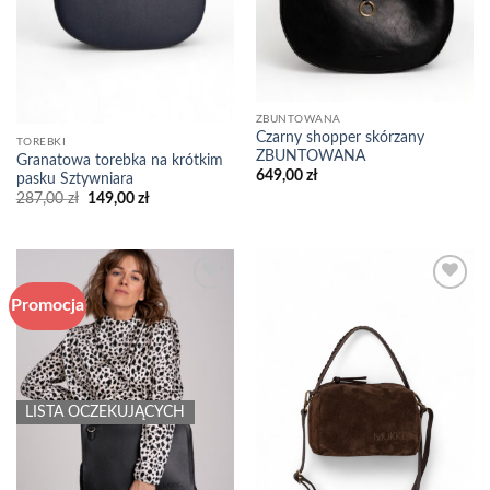
ZBUNTOWANA
Czarny shopper skórzany
TOREBKI
ZBUNTOWANA
Granatowa torebka na krótkim
649,00
zł
pasku Sztywniara
Pierwotna
Aktualna
287,00
zł
149,00
zł
cena
cena
wynosiła:
wynosi:
287,00 zł.
149,00 zł.
Promocja
Add to
Add to
wishlist
wishlist
LISTA OCZEKUJĄCYCH