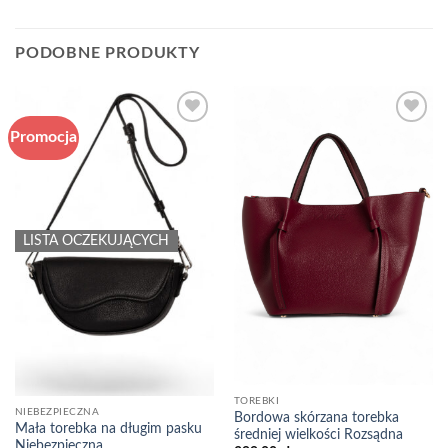
PODOBNE PRODUKTY
Promocja
Add to
Add to
wishlist
wishlist
LISTA OCZEKUJĄCYCH
TOREBKI
NIEBEZPIECZNA
Bordowa skórzana torebka
Mała torebka na długim pasku
średniej wielkości Rozsądna
Niebezpieczna