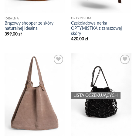
OPTYMISTKA
IDEALNA
Czekoladowa nerka
Brązowy shopper ze skóry
OPTYMISTKA z zamszowej
naturalnej Idealna
skóry
399,00
zł
420,00
zł
Add to
Add to
wishlist
wishlist
LISTA OCZEKUJĄCYCH