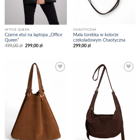
CHAOTYCZNA
OFFICE QUEEN
Mała torebka w kolorze
Czarne etui na laptopa „Office
czekoladowym Chaotyczna
Queen”
Pierwotna
Aktualna
299,00
zł
499,00
zł
299,00
zł
cena
cena
wynosiła:
wynosi:
499,00 zł.
299,00 zł.
Add to
Add to
wishlist
wishlist