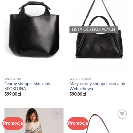
Add to
Add to
wishlist
wishlist
LISTA OCZEKUJĄCYCH
SPOKOJNA
WYBUCHOWA
Czarny shopper skórzany –
Mały czarny shopper skórzany
SPOKOJNA
Wybuchowa
599,00
zł
590,00
zł
Promocja
Promocja
Add to
Add to
wishlist
wishlist