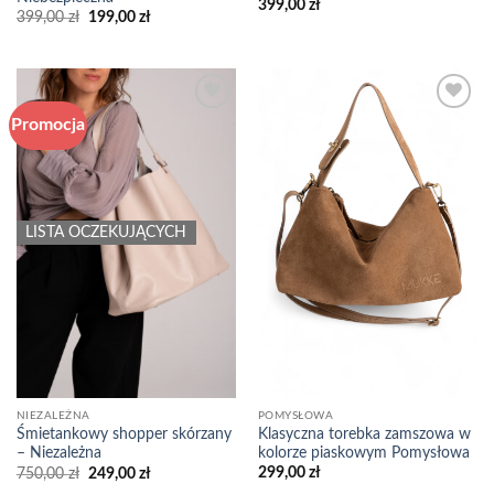
399,00
zł
Pierwotna
Aktualna
399,00
zł
199,00
zł
cena
cena
wynosiła:
wynosi:
399,00 zł.
199,00 zł.
Promocja
Add to
Add to
wishlist
wishlist
LISTA OCZEKUJĄCYCH
POMYSŁOWA
NIEZALEŻNA
Klasyczna torebka zamszowa w
Śmietankowy shopper skórzany
kolorze piaskowym Pomysłowa
– Niezależna
Pierwotna
Aktualna
299,00
zł
750,00
zł
249,00
zł
cena
cena