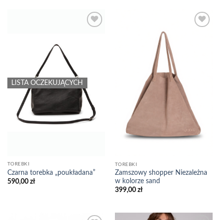
499,00 zł.
399,00 zł.
650,00 zł.
399,00 zł.
Add to
Add to
wishlist
wishlist
LISTA OCZEKUJĄCYCH
TOREBKI
TOREBKI
Czarna torebka „poukładana”
Zamszowy shopper Niezależna
w kolorze sand
590,00
zł
399,00
zł