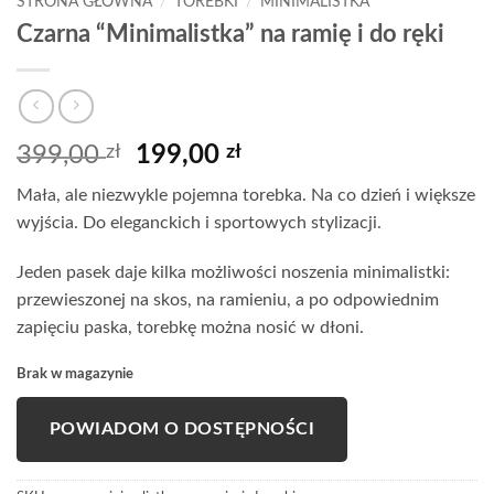
STRONA GŁÓWNA
/
TOREBKI
/
MINIMALISTKA
Czarna “Minimalistka” na ramię i do ręki
Pierwotna
Aktualna
399,00
zł
199,00
zł
cena
cena
Mała, ale niezwykle pojemna torebka. Na co dzień i większe
wynosiła:
wynosi:
wyjścia. Do eleganckich i sportowych stylizacji.
399,00 zł.
199,00 zł.
Jeden pasek daje kilka możliwości noszenia minimalistki:
przewieszonej na skos, na ramieniu, a po odpowiednim
zapięciu paska, torebkę można nosić w dłoni.
Brak w magazynie
POWIADOM O DOSTĘPNOŚCI