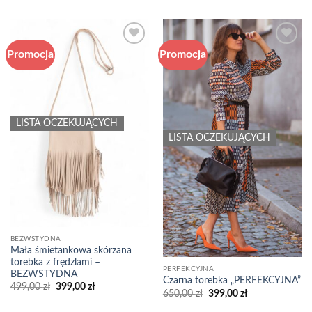
wynosiła:
wynosi:
750,00 zł.
249,00 zł.
Promocja
Promocja
Add to
Add to
wishlist
wishlist
LISTA OCZEKUJĄCYCH
LISTA OCZEKUJĄCYCH
BEZWSTYDNA
Mała śmietankowa skórzana
torebka z frędzlami –
PERFEKCYJNA
BEZWSTYDNA
Czarna torebka „PERFEKCYJNA”
Pierwotna
Aktualna
499,00
zł
399,00
zł
Pierwotna
Aktualna
650,00
zł
399,00
zł
cena
cena
cena
cena
wynosiła:
wynosi:
wynosiła:
wynosi: