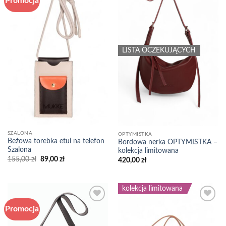
Promocja
wishlist
wishlist
LISTA OCZEKUJĄCYCH
SZALONA
OPTYMISTKA
Beżowa torebka etui na telefon
Bordowa nerka OPTYMISTKA –
Szalona
kolekcja limitowana
Pierwotna
Aktualna
155,00
zł
89,00
zł
420,00
zł
cena
cena
wynosiła:
wynosi:
155,00 zł.
89,00 zł.
kolekcja limitowana
Promocja
Add to
Add to
wishlist
wishlist