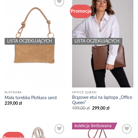
Promocja
Add to
Add to
wishlist
wishlist
LISTA OCZEKUJĄCYCH
LISTA OCZEKUJĄCYCH
PLOTKARA
OFFICE QUEEN
Brązowe etui na laptopa „Office
Mała torebka Plotkara sand
Queen”
239,00
zł
Pierwotna
Aktualna
499,00
zł
299,00
zł
cena
cena
wynosiła:
wynosi:
499,00 zł.
299,00 zł.
kolekcja limitowana
Add to
Add to