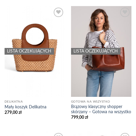
239,00 zł.
149,00 zł.
Add to
Add to
wishlist
wishlist
LISTA OCZEKUJĄCYCH
LISTA OCZEKUJĄCYCH
DELIKATNA
GOTOWA NA WSZYSTKO
Brązowy klasyczny shopper
Mały koszyk Delikatna
skórzany – Gotowa na wszystko
279,00
zł
799,00
zł