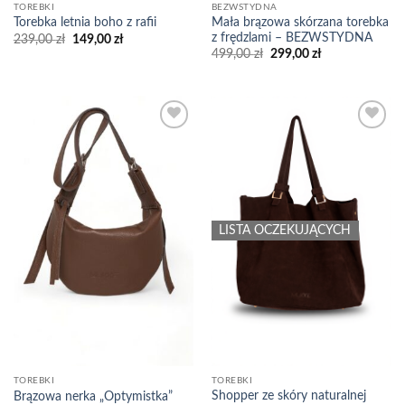
TOREBKI
BEZWSTYDNA
Mała brązowa skórzana torebka
Torebka letnia boho z rafii
z frędzlami – BEZWSTYDNA
Pierwotna
Aktualna
239,00
zł
149,00
zł
cena
cena
Pierwotna
Aktualna
499,00
zł
299,00
zł
wynosiła:
wynosi:
cena
cena
239,00 zł.
149,00 zł.
wynosiła:
wynosi:
499,00 zł.
299,00 zł.
Add to
Add to
wishlist
wishlist
LISTA OCZEKUJĄCYCH
TOREBKI
TOREBKI
Shopper ze skóry naturalnej
Brązowa nerka „Optymistka”