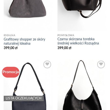
POMYSŁOWA
IDEALNA
Czarna skórzana torebka
Grafitowy shopper ze skóry
średniej wielkości Rozsądna
naturalnej Idealna
399,00
zł
399,00
zł
Promocja
Add to
Add to
wishlist
wishlist
LISTA OCZEKUJĄCYCH