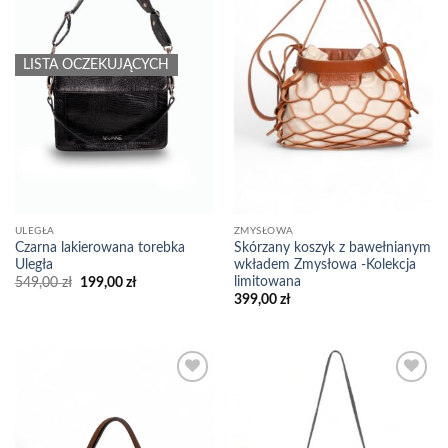
LISTA OCZEKUJĄCYCH
ULEGŁA
ZMYSŁOWA
Czarna lakierowana torebka
Skórzany koszyk z bawełnianym
Uległa
wkładem Zmysłowa -Kolekcja
limitowana
Pierwotna
Aktualna
549,00
zł
199,00
zł
cena
cena
399,00
zł
wynosiła:
wynosi:
549,00 zł.
199,00 zł.
Add to
Add to
wishlist
wishlist