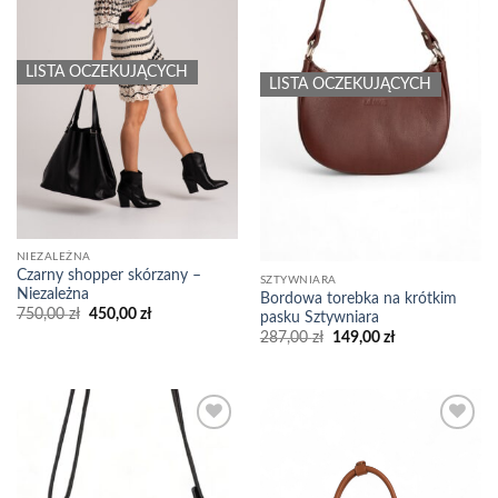
LISTA OCZEKUJĄCYCH
LISTA OCZEKUJĄCYCH
NIEZALEŻNA
Czarny shopper skórzany –
SZTYWNIARA
Niezależna
Bordowa torebka na krótkim
Pierwotna
Aktualna
750,00
zł
450,00
zł
pasku Sztywniara
cena
cena
Pierwotna
Aktualna
287,00
zł
149,00
zł
wynosiła:
wynosi:
cena
cena
750,00 zł.
450,00 zł.
wynosiła:
wynosi:
287,00 zł.
149,00 zł.
Add to
Add to
wishlist
wishlist