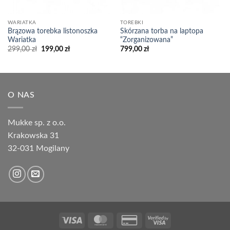
WARIATKA
TOREBKI
Brązowa torebka listonoszka
Skórzana torba na laptopa
Wariatka
“Zorganizowana”
Pierwotna
Aktualna
299,00
zł
199,00
zł
799,00
zł
cena
cena
wynosiła:
wynosi:
299,00 zł.
199,00 zł.
O NAS
Mukke sp. z o.o.
Krakowska 31
32-031 Mogilany
Visa
MasterCard
Credit
Visa