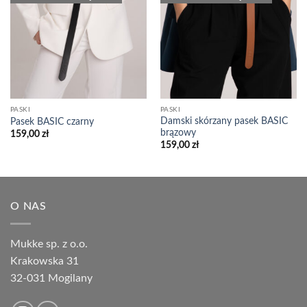
PASKI
PASKI
Damski skórzany pasek BASIC
Pasek BASIC czarny
brązowy
159,00
zł
159,00
zł
O NAS
Mukke sp. z o.o.
Krakowska 31
32-031 Mogilany