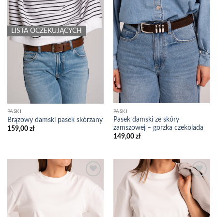
LISTA OCZEKUJĄCYCH
PASKI
PASKI
Pasek damski ze skóry
Brązowy damski pasek skórzany
zamszowej – gorzka czekolada
159,00
zł
149,00
zł
Add to
Add to
wishlist
wishlist