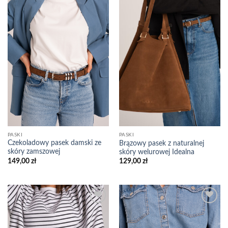
wishlist
wishlist
PASKI
PASKI
Czekoladowy pasek damski ze
Brązowy pasek z naturalnej
skóry zamszowej
skóry welurowej Idealna
149,00
zł
129,00
zł
Add to
Add to
wishlist
wishlist