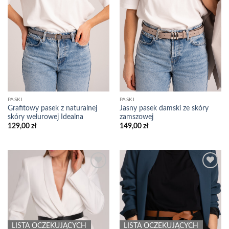
PASKI
PASKI
Grafitowy pasek z naturalnej
Jasny pasek damski ze skóry
skóry welurowej Idealna
zamszowej
129,00
zł
149,00
zł
Add to
Add to
wishlist
wishlist
LISTA OCZEKUJĄCYCH
LISTA OCZEKUJĄCYCH