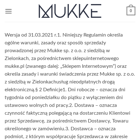
Przewiń
0
do
zawartości
Wersja od 31.03.2021 r.1. Niniejszy Regulamin określa
ogólne warunki, zasady oraz sposób sprzedaży
prowadzonej przez Mukke sp. z o.o. z siedzibą w
Zielonkach, za pośrednictwem sklepuinternetowego
mukke.pl (zwanego dalej: „Sklepem Internetowym”) oraz
określa zasady i warunki świadczenia przez Mukke sp. z o.o.
z siedzibą w Zielonkachusług nieodpłatnych drogą
elektroniczną.§ 2 Definicje1. Dni robocze – oznacza dni
tygodnia od poniedziałku do piątku z wyłączeniem dni
ustawowo wolnych od pracy.2. Dostawa – oznacza
czynność faktyczną polegającą na dostarczeniu Klientowi
przez Sprzedawcę, za pośrednictwem Dostawcy, Towaru
określonego w zamówieniu.3. Dostawca – oznacza
podmiot, z którym współpracuje Sprzedawca w zakresie